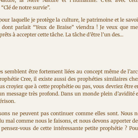
ature, la Mère Nature et l’humanité. C’est avec cett
“Clé de notre survie”.
pour laquelle je protège la culture, le patrimoine et le savo
r dont parlait “Yeux de Braise” viendra ! Je veux que me
rêts à accepter cette tâche. La tâche d’être l’un des…
 semblent être fortement liées au concept même de l’arc
prophétie Cree, il existe aussi des prophéties similaires che
ous croyiez que à cette prophétie ou pas, vous devriez être e
 un message très profond. Dans un monde plein d’avidité e
érison.
issons ne peuvent pas continuer comme elles sont. Nous n
du mal comme nous le faisons, et nous devons apporter de
pensez-vous de cette intéressante petite prophétie ? Pou