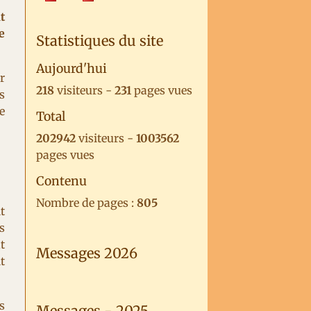
t
e
Statistiques du site
Aujourd'hui
r
218
visiteurs -
231
pages vues
s
e
Total
202942
visiteurs -
1003562
pages vues
Contenu
Nombre de pages :
805
t
s
t
Messages 2026
t
s
Messages - 2025