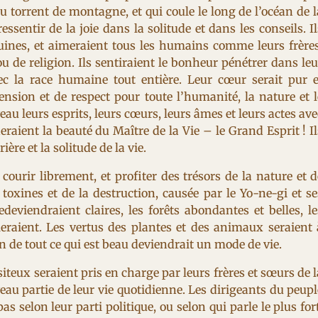
torrent de montagne, et qui coule le long de l’océan de l
ressentir de la joie dans la solitude et dans les conseils. Il
uines, et aimeraient tous les humains comme leurs frères
ou de religion. Ils sentiraient le bonheur pénétrer dans leu
ec la race humaine tout entière. Leur cœur serait pur e
nsion et de respect pour toute l’humanité, la nature et l
eau leurs esprits, leurs cœurs, leurs âmes et leurs actes ave
heraient la beauté du Maître de la Vie – le Grand Esprit ! Il
ière et la solitude de la vie.
ourir librement, et profiter des trésors de la nature et d
toxines et de la destruction, causée par le Yo-ne-gi et se
edeviendraient claires, les forêts abondantes et belles, le
eraient. Les vertus des plantes et des animaux seraient 
n de tout ce qui est beau deviendrait un mode de vie.
siteux seraient pris en charge par leurs frères et sœurs de l
eau partie de leur vie quotidienne. Les dirigeants du peupl
s selon leur parti politique, ou selon qui parle le plus fort