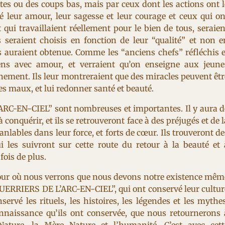
ltes ou des coups bas, mais par ceux dont les actions ont l
 leur amour, leur sagesse et leur courage et ceux qui on
t qui travaillaient réellement pour le bien de tous, seraien
 seraient choisis en fonction de leur “qualité” et non e
s auraient obtenue. Comme les “anciens chefs” réfléchis e
ens avec amour, et verraient qu’on enseigne aux jeune
nnement. Ils leur montreraient que des miracles peuvent êtr
s maux, et lui redonner santé et beauté.
ARC-EN-CIEL” sont nombreuses et importantes. Il y aura d
conquérir, et ils se retrouveront face à des préjugés et de l
anlables dans leur force, et forts de cœur. Ils trouveront de
i les suivront sur cette route du retour à la beauté et 
ois de plus.
Le jour où nous verrons que nous devons notre existence mêm
GUERRIERS DE L’ARC-EN-CIEL”, qui ont conservé leur cultur
ervé les rituels, les histoires, les légendes et les mythes
onnaissance qu’ils ont conservée, que nous retournerons 