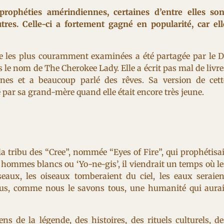
rophéties amérindiennes, certaines d’entre elles son
res. Celle-ci a fortement gagné en popularité, car ell
ie les plus couramment examinées a été partagée par le D
 le nom de The Cherokee Lady. Elle a écrit pas mal de livre
nnes et a beaucoup parlé des rêves. Sa version de cett
se par sa grand-mère quand elle était encore très jeune.
e la tribu des “Cree”, nommée “Eyes of Fire”, qui prophétisai
s hommes blancs ou ‘Yo-ne-gis’, il viendrait un temps où le
eaux, les oiseaux tomberaient du ciel, les eaux seraien
 plus, comme nous le savons tous, une humanité qui aurai
ns de la légende, des histoires, des rituels culturels, de