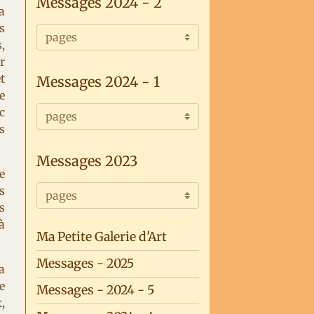
Messages 2024 - 2
a
s
,
r
t
Messages 2024 - 1
e
c
s
Messages 2023
e
s
s
à
Ma Petite Galerie d'Art
Messages - 2025
a
e
Messages - 2024 - 5
,