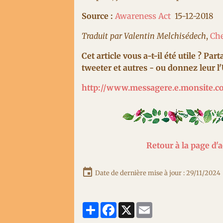
Source :
Awareness Act
15-12-2018
Traduit par Valentin Melchisédech
,
Che
Cet article vous a-t-il été utile ? Pa
tweeter et autres - ou donnez leur l'
http://www.messagere.e.monsite.
Retour à la page d'
Date de dernière mise à jour : 29/11/2024
Partager
Facebook
X
Email