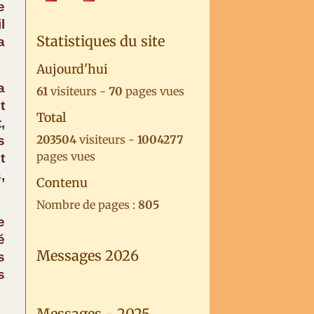
e
l
Statistiques du site
a
Aujourd'hui
a
61
visiteurs -
70
pages vues
t
Total
,
203504
visiteurs -
1004277
s
pages vues
t
,
Contenu
Nombre de pages :
805
e
é
Messages 2026
s
s
Messages - 2025