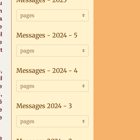
u
n
a
e
l
Messages - 2024 - 5
e
t
Messages - 2024 - 4
,
l
e
,
é
Messages 2024 - 3
e
e
e