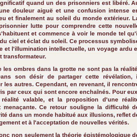
nificatif quand un des prisonniers est libéré. A
 une douleur aiguë et une confusion intense e
eu et finalement au soleil du monde extérieur. L
 prisonnier lutte pour comprendre cette nouvell
x s'habituent et commence à voir le monde tel qu'i
 du ciel et éclat du soleil. Ce processus symbolis
et l'illumination intellectuelle, un voyage ardu e
 transformateur.
e les ombres dans la grotte ne sont pas la réalité
ans son désir de partager cette révélation, i
er les autres. Cependant, en revenant, il rencontr
ris par ceux qui sont encore enchaînés. Pour eux
éalité valable, et la proposition d'une réalit
t menaçante. Ce retour souligne la difficulté d
rité dans un monde habitué aux illusions, reflet d
ement et à l'acceptation de nouvelles vérités.
 donc non seulement la théorie épistémologique d