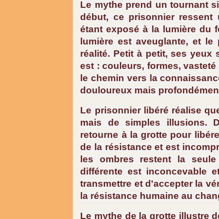
Le mythe prend un tournant sig
début, ce prisonnier ressent
étant exposé à la lumière du f
lumière est aveuglante, et le
réalité. Petit à petit, ses yeu
est : couleurs, formes, vasteté
le chemin vers la connaissance 
douloureux mais profondément
Le prisonnier libéré réalise qu
mais de simples illusions. D
retourne à la grotte pour libér
de la résistance et est incomp
les ombres restent la seule r
différente est inconcevable e
transmettre et d'accepter la vé
la résistance humaine au chang
Le mythe de la grotte illustre